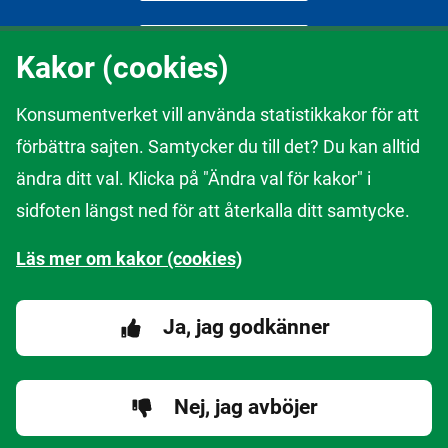
Kakor (cookies)
Konsumentverket vill använda statistikkakor för att
förbättra sajten. Samtycker du till det? Du kan alltid
Innehållet på webbplatsen kan inte anses återspegla åsikter av
ändra ditt val. Klicka på "Ändra val för kakor" i
Europeiska kommissionen och/eller Europeiska innovationsrådet
sidfoten längst ned för att återkalla ditt samtycke.
och genomförandeorganet för små och medelstora företag
(EISMEA) eller något annat organ i Europeiska unionen. Europeiska
Läs mer om kakor (cookies)
kommissionen och EISMEA frånsäger sig ansvar för eventuell
användning av innehållet och dess information.
Ja, jag godkänner
Nej, jag avböjer