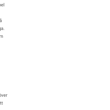
el 
å 
a. 
m 
ver 
t 