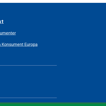
kt
sumenter
a Konsument Europa