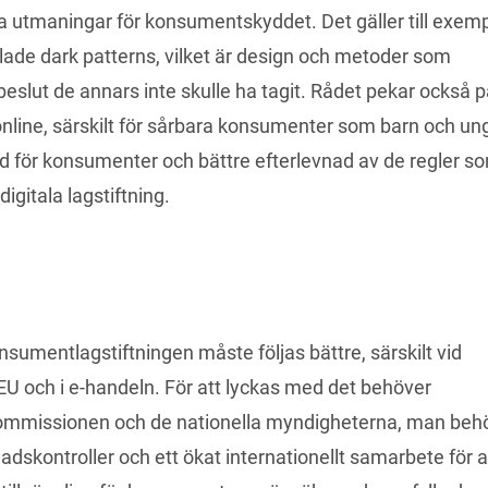
 utmaningar för konsumentskyddet. Det gäller till exemp
ade dark patterns, vilket är design och metoder som 
eslut de annars inte skulle ha tagit. Rådet pekar också p
nline, särskilt för sårbara konsumenter som barn och ung
ydd för konsumenter och bättre efterlevnad av de regler so
igitala lagstiftning.
sumentlagstiftningen måste följas bättre, särskilt vid 
U och i e-handeln. För att lyckas med det behöver 
ommissionen och de nationella myndigheterna, man behö
dskontroller och ett ökat internationellt samarbete för at