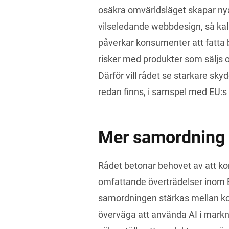
osäkra omvärldsläget skapar nya
vilseledande webbdesign, så kall
påverkar konsumenter att fatta b
risker med produkter som säljs o
Därför vill rådet se starkare sk
redan finns, i samspel med EU:s d
Mer samordning
Rådet betonar behovet av att kon
omfattande överträdelser inom E
samordningen stärkas mellan k
överväga att använda AI i markna