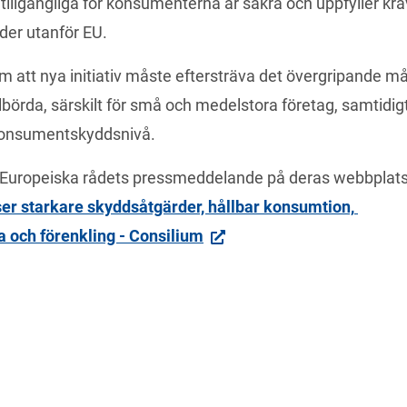
tillgängliga för konsumenterna är säkra och uppfyller kra
der utanför EU.
 att nya initiativ måste eftersträva det övergripande mål
börda, särskilt för små och medelstora företag, samtidigt
konsumentskyddsnivå.
er starkare skyddsåtgärder, hållbar konsumtion, 
a och förenkling - Consilium