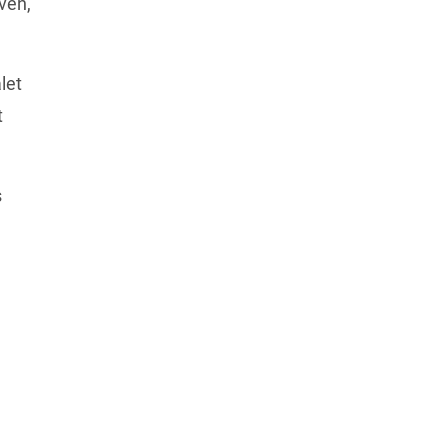
ven, 
et 
 
Mer om rådets slutsatser finns i Europeiska rådets pressmeddelande på deras webbplats 