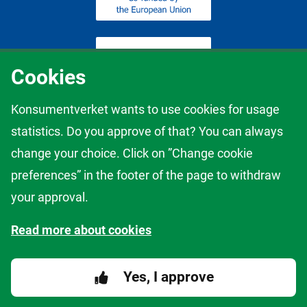
Cookies
Konsumentverket wants to use cookies for usage
statistics. Do you approve of that? You can always
The content of this website represents the views of the author only
change your choice. Click on ”Change cookie
and it is his/her sole responsibility; it cannot be considered to reflect
the views of the European Commission and/or the European
preferences” in the footer of the page to withdraw
Innovation Council and Small and Medium-sized Enterprises
your approval.
Executive Agency (EISMEA) or any other body of the European
Union. The European Commission and the Agency do not accept
Read more about cookies
any responsibility for use that may be made of the information it
contains.
Yes, I approve